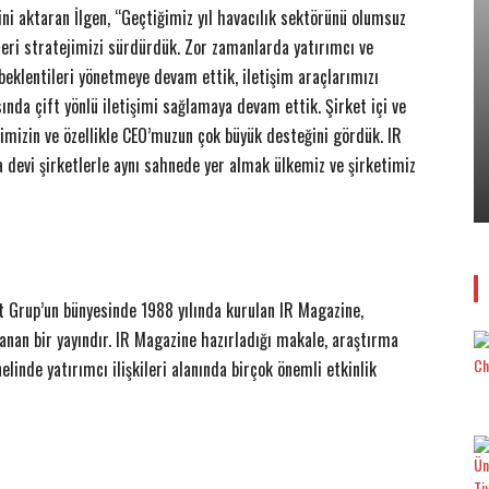
rini aktaran İlgen, “Geçtiğimiz yıl havacılık sektörünü olumsuz
ileri stratejimizi sürdürdük. Zor zamanlarda yatırımcı ve
 beklentileri yönetmeye devam ettik, iletişim araçlarımızı
sında çift yönlü iletişimi sağlamaya devam ettik. Şirket içi ve
imizin ve özellikle CEO’muzun çok büyük desteğini gördük. IR
EMLAK
devi şirketlerle aynı sahnede yer almak ülkemiz ve şirketimiz
17 Aralık’ta…
​Konut Alırken 6 “6N” Kurala Dikkat!
12 Aralık 2017
0
Yener YÜKSEK
-
 Grup’un bünyesinde 1988 yılında kurulan IR Magazine,
klanan bir yayındır. IR Magazine hazırladığı makale, araştırma
elinde yatırımcı ilişkileri alanında birçok önemli etkinlik