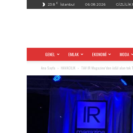
C
23.8
İstanbul
06.08.2026
GİZLİLİK
GENEL
EMLAK
EKONOMİ
MODA
Ana Sayfa
HAVACILIK
TAV IR Magazine’den ödül alan tek Tü