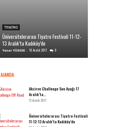
TİYATRO
TİYATRO
Üniversitelerarası Tiyatro Festivali 11-12-
Ankara Tiyatro Gü
13 Aralık’ta Kadıköy’de
sanat rüzgarı es
10 Aralık 2017
0
10 A
Yener YÜKSEK
-
Yener YÜKSEK
-
AJANDA
Akzirve Challenge Son Ayağı 17
Aralık’ta…
12 Aralık 2017
Üniversitelerarası Tiyatro Festivali
11-12-13 Aralık’ta Kadıköy’de