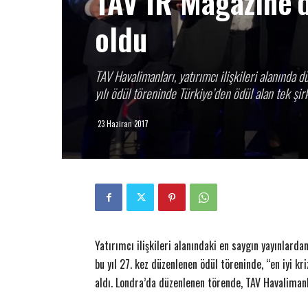
TAV IR Magazine’d
oldu
TAV Havalimanları, yatırımcı ilişkileri alanında
yılı ödül töreninde Türkiye’den ödül alan tek şir
23 Haziran 2017
Yatırımcı ilişkileri alanındaki en saygın yayınlarda
bu yıl 27. kez düzenlenen ödül töreninde, “en iyi kr
aldı. Londra’da düzenlenen törende, TAV Havalimanla