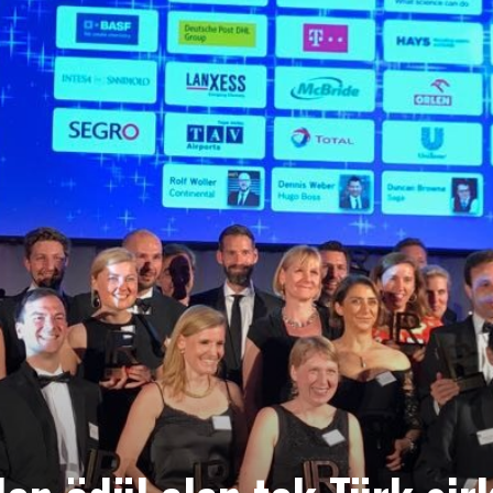
HABER
GAZETESİ