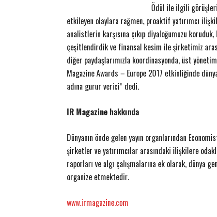
Ödül ile ilgili görüşle
etkileyen olaylara rağmen, proaktif yatırımcı ilişk
analistlerin karşısına çıkıp diyaloğumuzu koruduk,
çeşitlendirdik ve finansal kesim ile şirketimiz ara
diğer paydaşlarımızla koordinasyonda, üst yönetim
ETKİNLİK
adın futbolu yepyeni bir
Magazine Awards – Europe 2017 etkinliğinde dünya 
zasını atıyor
Akzirve Challenge Son Ayağı 
adına gurur verici” dedi.
14 Aralık 2017
0
12 Aralık 2017
0
EK
-
Yener YÜKSEK
-
IR Magazine hakkında
Dünyanın önde gelen yayın organlarından Economist
şirketler ve yatırımcılar arasındaki ilişkilere oda
raporları ve algı çalışmalarına ek olarak, dünya gen
organize etmektedir.
www.irmagazine.com