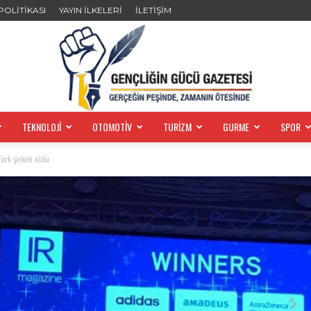
 POLİTİKASI
YAYIN İLKELERİ
İLETİŞİM
TEKNOLOJİ
OTOMOTİV
TURİZM
GURME
SPOR
GENÇLİĞİN
rk şirketi oldu
GÜCÜ