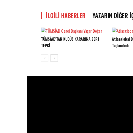
İLGILI HABERLER
YAZARIN DIĞER İ
TÜMSİAD’TAN KUDÜS KARARINA SERT
Atlasglobal Ba
TEPKİ
Taçlandırdı