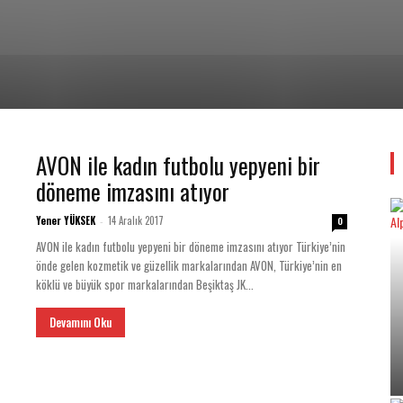
HABER
GAZETESİ
AVON ile kadın futbolu yepyeni bir
döneme imzasını atıyor
Yener YÜKSEK
14 Aralık 2017
-
0
AVON ile kadın futbolu yepyeni bir döneme imzasını atıyor Türkiye’nin
önde gelen kozmetik ve güzellik markalarından AVON, Türkiye’nin en
köklü ve büyük spor markalarından Beşiktaş JK...
Devamını Oku