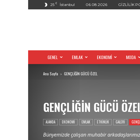
C
25
İstanbul
06.08.2026
GİZLİLİK P
GENEL
EMLAK
EKONOMİ
MODA
Ana Sayfa
GENÇLİĞİN GÜCÜ ÖZEL
GENÇLİĞİN GÜCÜ ÖZE
AJANDA
EKONOMİ
EMLAK
ETKİNLİK
GALERİ
GENÇL
Bünyemizde çalışan muhabir arkadaşlarımızı