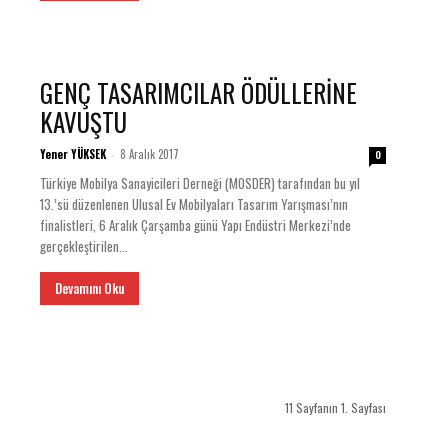
GENÇ TASARIMCILAR ÖDÜLLERİNE
KAVUŞTU
Yener YÜKSEK
8 Aralık 2017
-
0
Türkiye Mobilya Sanayicileri Derneği (MOSDER) tarafından bu yıl
13.’sü düzenlenen Ulusal Ev Mobilyaları Tasarım Yarışması’nın
finalistleri, 6 Aralık Çarşamba günü Yapı Endüstri Merkezi’nde
gerçekleştirilen...
Devamını Oku
11 Sayfanın 1. Sayfası