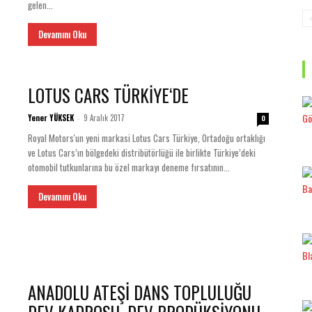
gelen...
Devamını Oku
LOTUS CARS TÜRKİYE‘DE
Yener YÜKSEK
9 Aralık 2017
-
0
Royal Motors'un yeni markasi Lotus Cars Türkiye, Ortadoğu ortaklığı
ve Lotus Cars’ın bölgedeki distribütörlüğü ile birlikte Türkiye’deki
otomobil tutkunlarına bu özel markayı deneme fırsatının...
Devamını Oku
ANADOLU ATEŞİ DANS TOPLULUĞU