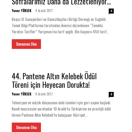
Sofralarımız Daha da Lezzetleniyor…
Yener YÜKSEK
9 Aralık 2017
-
0
Beyaz Et Sanayicileri ve Damızlıkçıları Birliği Derneği ve Sağlıklı
Tavuk Bilgi Platformu tarafından ikincisi düzenlenen “Tavukla
Yaratıcı Tarifler” Yarışması’na tarif yağdı. Bin başvuru 450 tarif...
Devamını Oku
44. Pantene Altın Kelebek Ödül
Töreni için Heyecan Dorukta!
Yener YÜKSEK
8 Aralık 2017
-
0
Televizyon ve müzik dünyasının ünlü isimleri için geri sayım başladı.
Kendi mucizesini yaratanlar 10 Aralık’ta Türkiye'nin en prestijli ödül
töreni Pantene Altın Kelebek’te buluşuyor Hürriyet...
Devamını Oku