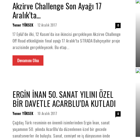
Akzirve Challenge Son Ayağı 17
Aralık’ta…
Yener YÜKSEK
12 Aralık 2017
-
0
17 Eylül’de ilki, 12 Kasım’da ise ikincisi gerçekleşen Akzirve Challenge
Off Road etkinliğinin final ayağı 17 Aralık’ta STRADA Bahçeşehir proje
arazisinde gerçekleşecek. Bu etap...
Devamını Oku
ERGİN İNAN 50. SANAT YILINI ÖZEL
BİR DAVETLE ACARBLU’DA KUTLADI
Yener YÜKSEK
10 Aralık 2017
-
0
Çağdaş Türk resminin en önemli isimlerinden Ergin İnan, sanat
yaşamının 50. yılında AcarBlu’da düzenlenen özel bir gecede
sanatseverler ile buluştu. Sanat, cemiyet ve iş dünyasının önde