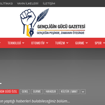
OLİTİKASI
YAYIN İLKELERİ
İLETİŞİM
TEKNOLOJİ
OTOMOTİV
TURİZM
GURME
SPOR
GENÇLİĞİN
L
GÜCÜ
İĞİN GÜCÜ ÖZEL
GENEL
GURME
HAVACILIK
KÜLTÜR | SANAT
n yaptığı haberleri bulabileceğiniz bölüm…