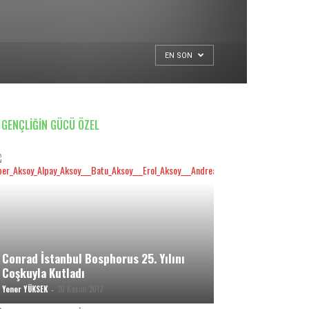
EN SON
GENÇLİĞİN GÜCÜ ÖZEL
Conrad İstanbul Bosphorus 25. Yılını
Coşkuyla Kutladı
Yener YÜKSEK
30 Kasım 2017
-