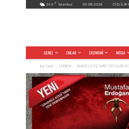
C
24.9
İstanbul
09.08.2026
GİZLİLİK
GENEL
EMLAK
EKONOMİ
MODA
Ana Sayfa
ETKİNLİK
ANADOLU ATEŞİ DANS TOPLULUĞU DEV