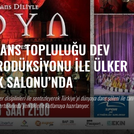
HABER
DANS TOPLULUĞU DEV
GAZETESİ
RODÜKSİYONU İLE ÜLKER
K SALONU’NDA
r disiplinleri ile sentezleyerek Türkiye’yi dünyaya dans şöleni ile tan
ertuvarında yeniliklerle kutlamaya hazırlanıyor.