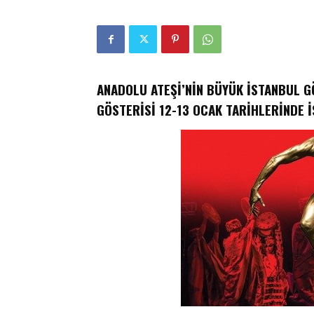
ANADOLU ATEŞİ’NİN BÜYÜK İSTANBUL GÖ
GÖSTERİSİ 12-13 OCAK TARİHLERİNDE 
ETKİNLİK
adın futbolu yepyeni bir
zasını atıyor
Akzirve Challenge Son Ayağı 
14 Aralık 2017
0
12 Aralık 2017
0
EK
-
Yener YÜKSEK
-