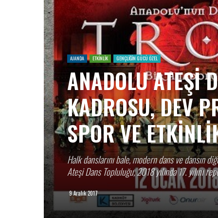
AJANDA
ETKİNLİK
GENÇLİĞİN GÜCÜ ÖZEL
ANADOLU ATEŞİ 
KADROSU, DEV P
SPOR VE ETKİNLİ
Halk danslarını bale, modern dans ve dansın diğe
Ateşi Dans Topluluğu, 2018 yılında 17. yılını rep
9 Aralık 2017