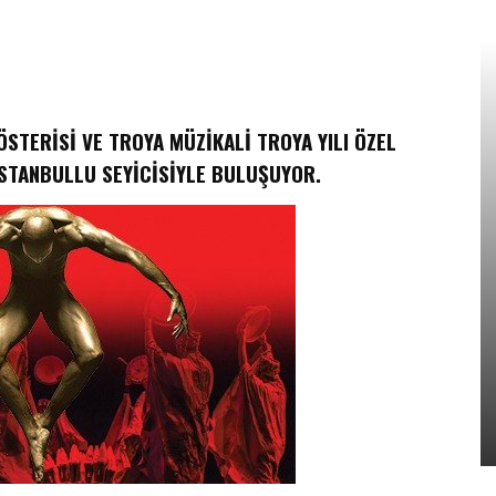
STERİSİ VE TROYA MÜZİKALİ TROYA YILI ÖZEL
İSTANBULLU SEYİCİSİYLE BULUŞUYOR.
EMLAK
17 Aralık’ta…
​Konut Alırken 6 “6N” Kurala Dikkat!
12 Aralık 2017
0
Yener YÜKSEK
-