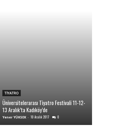
TİYATRO
TİYATRO
Üniversitelerarası Tiyatro Festivali 11-12-
Ankara Tiyatro Gü
13 Aralık’ta Kadıköy’de
sanat rüzgarı es
10 Aralık 2017
0
10 A
Yener YÜKSEK
-
Yener YÜKSEK
-