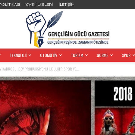
 POLİTİKASI
YAYIN İLKELERİ
İLETİŞİM
TEKNOLOJİ
OTOMOTİV
TURİZM
GURME
SPOR
GENÇLİĞİN
 KADROSU, DEV PRODÜKSİYONU İLE ÜLKER SPOR VE...
GÜCÜ