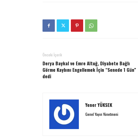
Önceki İçerik
​Derya Baykal ve Emre Altuğ, Diyabete Bağlı
Görme Kaybını Engellemek İçin “Senede 1 Gün”
dedi
Yener YÜKSEK
Genel Yayın Yönetmeni