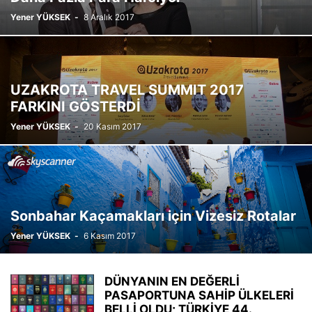
Yener YÜKSEK
-
8 Aralık 2017
UZAKROTA TRAVEL SUMMIT 2017
FARKINI GÖSTERDİ
Yener YÜKSEK
-
20 Kasım 2017
Sonbahar Kaçamakları için Vizesiz Rotalar
Yener YÜKSEK
-
6 Kasım 2017
DÜNYANIN EN DEĞERLİ
PASAPORTUNA SAHİP ÜLKELERİ
BELLİ OLDU; TÜRKİYE 44.