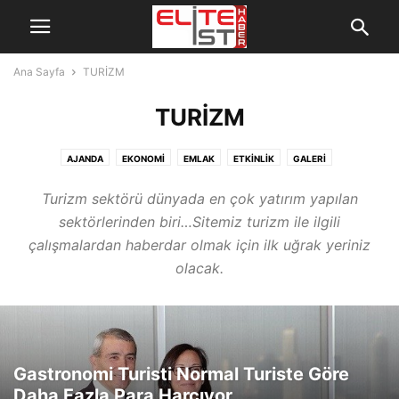
Ana Sayfa
TURİZM
TURİZM
AJANDA
EKONOMİ
EMLAK
ETKİNLİK
GALERİ
GENÇLİĞİN GÜCÜ ÖZEL
GENEL
GURME
HAVACILIK
Turizm sektörü dünyada en çok yatırım yapılan
KÜLTÜR | SANAT
MAGAZİN | CEMİYET
MEKAN
MODA | TEKSTİL
sektörlerinden biri…Sitemiz turizm ile ilgili
OTOMOTİV
ÖZEL RÖPORTAJ
SAĞLIK
SİVİL TOPLUM
SON DAKİKA
çalışmalardan haberdar olmak için ilk uğrak yeriniz
SPOR
TEKNOLOJİ
TURİZM
VIP HABER
YAŞAM
YAZARLAR
olacak.
Gastronomi Turisti Normal Turiste Göre
Daha Fazla Para Harcıyor