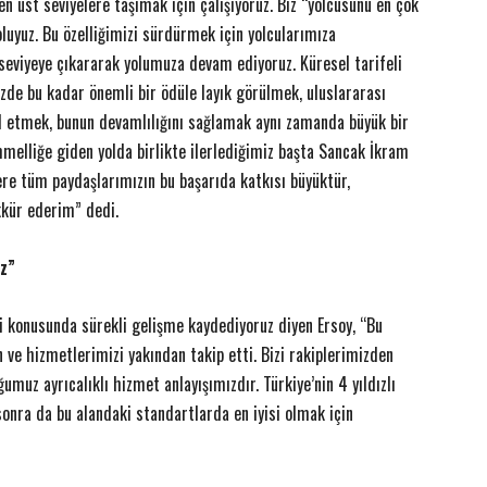
n üst seviyelere taşımak için çalışıyoruz. Biz “yolcusunu en çok
luyuz. Bu özelliğimizi sürdürmek için yolcularımıza
eviyeye çıkararak yolumuza devam ediyoruz. Küresel tarifeli
izde bu kadar önemli bir ödüle layık görülmek, uluslararası
l etmek, bunun devamlılığını sağlamak aynı zamanda büyük bir
elliğe giden yolda birlikte ilerlediğimiz başta Sancak İkram
re tüm paydaşlarımızın bu başarıda katkısı büyüktür,
ekkür ederim” dedi.
ız”
i konusunda sürekli gelişme kaydediyoruz diyen Ersoy, “Bu
 ve hizmetlerimizi yakından takip etti. Bizi rakiplerimizden
umuz ayrıcalıklı hizmet anlayışımızdır. Türkiye’nin 4 yıldızlı
onra da bu alandaki standartlarda en iyisi olmak için