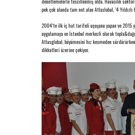
denetlemelerle tescillenmiş oldu. Havacılık sektör
pek çok alanda tam not alan Atlaslobal, ‘4 Yıldızlı 
2004’te ilk iç hat tarifeli uçuşunu yapan ve 2015 
uygulamaya ve İstanbul merkezli olarak topla&dağıt
Atlasglobal, büyümesini hız kesmeden sürdürürken 
dikkatleri üzerine çekiyor.