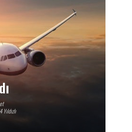
dı
et
 Yıldızlı