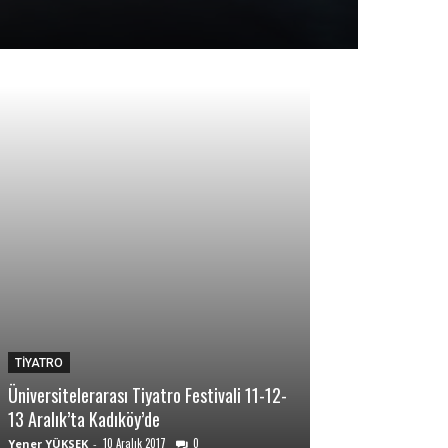
TİYATRO
TİYATRO
Üniversitelerarası Tiyatro Festivali 11-12-
Ankara Tiyatro Gü
13 Aralık’ta Kadıköy’de
sanat rüzgarı es
10 Aralık 2017
0
10 A
Yener YÜKSEK
-
Yener YÜKSEK
-