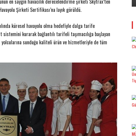
ünün en saygın havacılık derecelendirme şirketi Skytrax’ten
Havayolu Şirketi Sertifikası’na layık görüldü.
yılında küresel havayolu olma hedefiyle dalga tarife
 sistemini kurarak bağlantılı tarifeli taşımacılığa başlayan
yolcularına sunduğu kaliteli ürün ve hizmetleriyle de tüm