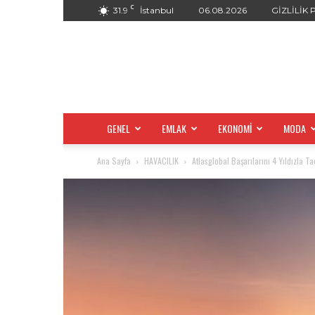
C
31.9
İstanbul
06.08.2026
GİZLİLİK 
GENEL
EMLAK
EKONOMİ
MODA
Ana Sayfa
HAVACILIK
Atlasglobal Başarılarını 4 Yıldızla Ta