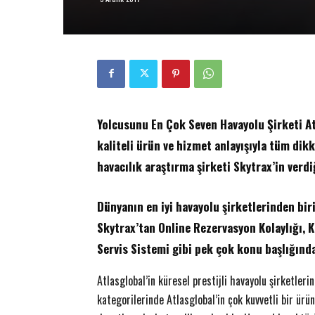
Yolcusunu En Çok Seven Havayolu Şirketi A
kaliteli ürün ve hizmet anlayışıyla tüm dik
havacılık araştırma şirketi Skytrax’in verdi
Dünyanın en iyi havayolu şirketlerinden bir
Skytrax’tan Online Rezervasyon Kolaylığı, K
Servis Sistemi gibi pek çok konu başlığında
ETKİNLİK
adın futbolu yepyeni bir
Atlasglobal’in küresel prestijli havayolu şirketler
zasını atıyor
Akzirve Challenge Son Ayağı 
kategorilerinde Atlasglobal’in çok kuvvetli bir ür
14 Aralık 2017
0
12 Aralık 2017
0
EK
-
Yener YÜKSEK
-