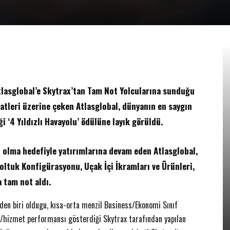
tlasglobal’e Skytrax’tan Tam Not Yolcularına sunduğu
katleri üzerine çeken Atlasglobal, dünyanın en saygın
ği ‘4 Yıldızlı Havayolu’ ödülüne layık görüldü.
i olma hedefiyle yatırımlarına devam eden Atlasglobal,
oltuk Konfigürasyonu, Uçak İçi İkramları ve Ürünleri,
 tam not aldı.
EMLAK
inden biri oldugu, kısa-orta menzil Business/Ekonomi Sınıf
17 Aralık’ta…
​Konut Alırken 6 “6N” Kurala Dikkat!
ün/hizmet performansı gösterdiği Skytrax tarafından yapılan
12 Aralık 2017
0
Yener YÜKSEK
-