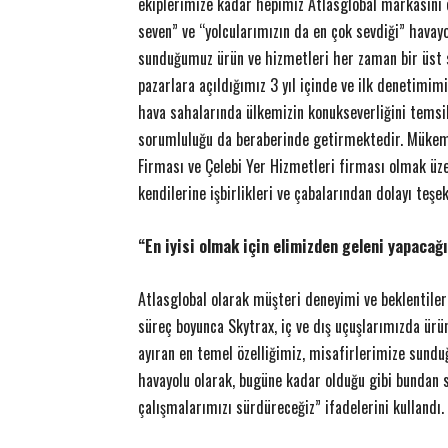
ekiplerimize kadar hepimiz Atlasglobal markasını e
seven” ve “yolcularımızın da en çok sevdiği” havayo
sunduğumuz ürün ve hizmetleri her zaman bir üst s
pazarlara açıldığımız 3 yıl içinde ve ilk denetimim
hava sahalarında ülkemizin konukseverliğini temsi
sorumluluğu da beraberinde getirmektedir. Mükemm
Firması ve Çelebi Yer Hizmetleri firması olmak üze
kendilerine işbirlikleri ve çabalarından dolayı teş
“En iyisi olmak için elimizden geleni yapacağ
Atlasglobal olarak müşteri deneyimi ve beklentiler
süreç boyunca Skytrax, iç ve dış uçuşlarımızda ürün
ayıran en temel özelliğimiz, misafirlerimize sunduğ
havayolu olarak, bugüne kadar olduğu gibi bundan s
çalışmalarımızı sürdüreceğiz” ifadelerini kullandı.