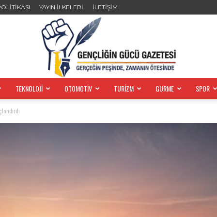
POLİTİKASI
YAYIN İLKELERİ
İLETİŞİM
TEKNOLOJİ
OTOMOTİV
TURİZM
GURME
SPOR
GENÇLİĞİN
çlandırdı
GÜCÜ