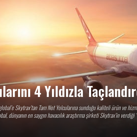
HABER
GAZETESİ
larını 4 Yıldızla Taçlandır
obal’e Skytrax’tan Tam Not Yolcularına sunduğu kaliteli ürün ve hizm
al, dünyanın en saygın havacılık araştırma şirketi Skytrax’in verdiği ‘4