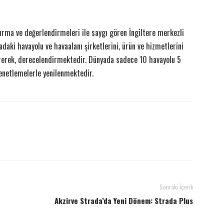
ırma ve değerlendirmeleri ile saygı gören İngiltere merkezli
aki havayolu ve havaalanı şirketlerini, ürün ve hizmetlerini
irerek, derecelendirmektedir. Dünyada sadece 10 havayolu 5
 denetlemelerle yenilenmektedir.
Sonraki İçerik
Akzirve Strada’da Yeni Dönem: Strada Plus