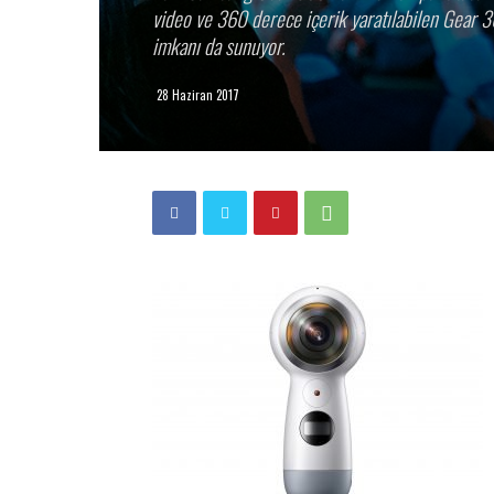
video ve 360 derece içerik yaratılabilen Gear 36
imkanı da sunuyor.
28 Haziran 2017