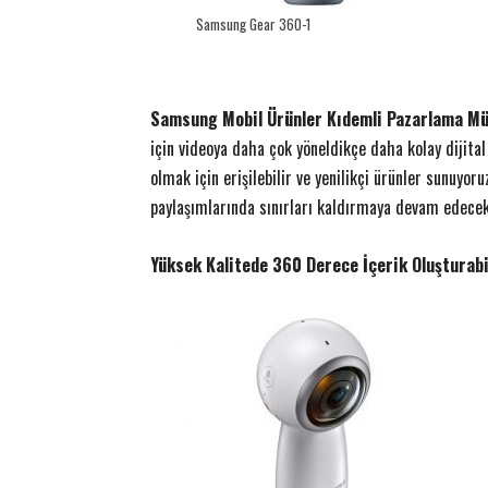
Samsung Gear 360-1
ETKİNLİK
adın futbolu yepyeni bir
zasını atıyor
Akzirve Challenge Son Ayağı 
14 Aralık 2017
0
12 Aralık 2017
0
EK
-
Yener YÜKSEK
-
Samsung Mobil Ürünler Kıdemli Pazarlama Mü
için videoya daha çok yöneldikçe daha kolay dijita
olmak için erişilebilir ve yenilikçi ürünler sunuyo
paylaşımlarında sınırları kaldırmaya devam edecek
Yüksek Kalitede 360 Derece İçerik Oluşturabil