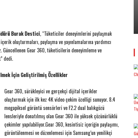
EMLAK
17 Aralık’ta…
​Konut Alırken 6 “6N” Kurala Dikkat!
12 Aralık 2017
0
Yener YÜKSEK
-
dürü Burak Destici
, “Tüketiciler deneyimlerini paylaşmak
l içerik oluşturmaları, paylaşma ve yayınlamalarına yardımcı
ruz. Güncellenen Gear 360, tüketicilerin deneyimleme ve
” dedi.
mek İçin Geliştirilmiş Özellikler
Gear 360, sürükleyici ve gerçekçi dijital içerikler
oluşturmak için ilk kez 4K video çekim özelliği sunuyor. 8.4
megapiksel görüntü sensörleri ve F2.2 dual balıkgözü
lensleriyle donatılmış olan Gear 360 ile yüksek çözünürlüklü
çekimler yapılabiliyor.Gear 360, kesintisiz içeriğin paylaşımı,
görüntülenmesi ve düzenlemesi için Samsung’un yenilikçi