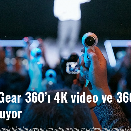
HABER
GAZETESİ
Gear 360’ı 4K video ve 36
nuyor
la teknoloji severler için video üretimi ve paylaşımında sınırları ka