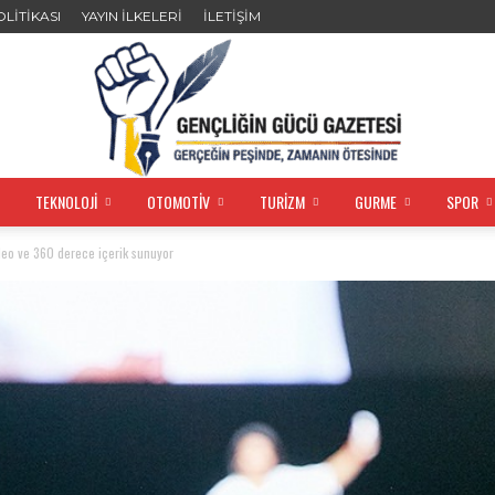
OLİTİKASI
YAYIN İLKELERİ
İLETİŞİM
TEKNOLOJİ
OTOMOTİV
TURİZM
GURME
SPOR
GENÇLİĞİN
eo ve 360 derece içerik sunuyor
GÜCÜ