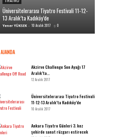
TİYATRO
TİYATRO
Üniversitelerarası Tiyatro Festivali 11-12-
Ankara Tiyatro Gü
13 Aralık’ta Kadıköy’de
sanat rüzgarı es
10 Aralık 2017
0
10 A
Yener YÜKSEK
-
Yener YÜKSEK
-
AJANDA
Akzirve Challenge Son Ayağı 17
Aralık’ta…
12 Aralık 2017
Üniversitelerarası Tiyatro Festivali
11-12-13 Aralık’ta Kadıköy’de
10 Aralık 2017
Ankara Tiyatro Günleri 3. kez
şehirde sanat rüzgarı estirecek