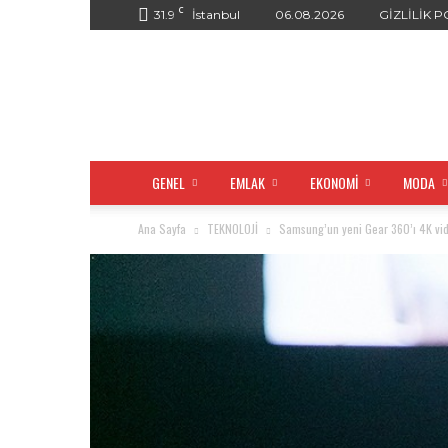
C
31.9
İstanbul
06.08.2026
GİZLİLİK P
GENEL
EMLAK
EKONOMİ
MODA
Ana Sayfa
TEKNOLOJİ
Samsung’un yeni Gear 360’ı 4K vid