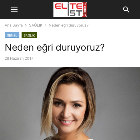
Ana Sayfa
SAĞLIK
Neden eğri duruyoruz?
GENEL
SAĞLIK
Neden eğri duruyoruz?
28 Haziran 2017