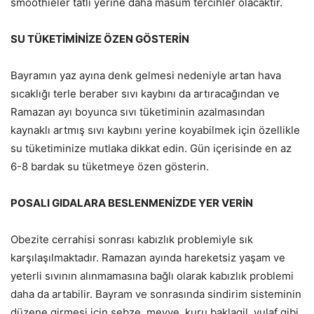
smoothieler tatlı yerine daha masum tercihler olacaktır.
SU TÜKETİMİNİZE ÖZEN GÖSTERİN
Bayramın yaz ayına denk gelmesi nedeniyle artan hava
sıcaklığı terle beraber sıvı kaybını da artıracağından ve
Ramazan ayı boyunca sıvı tüketiminin azalmasından
kaynaklı artmış sıvı kaybını yerine koyabilmek için özellikle
su tüketiminize mutlaka dikkat edin. Gün içerisinde en az
6-8 bardak su tüketmeye özen gösterin.
POSALI GIDALARA BESLENMENİZDE YER VERİN
Obezite cerrahisi sonrası kabızlık problemiyle sık
karşılaşılmaktadır. Ramazan ayında hareketsiz yaşam ve
yeterli sıvının alınmamasına bağlı olarak kabızlık problemi
daha da artabilir. Bayram ve sonrasında sindirim sisteminin
düzene girmesi için sebze, meyve, kuru baklagil, yulaf gibi