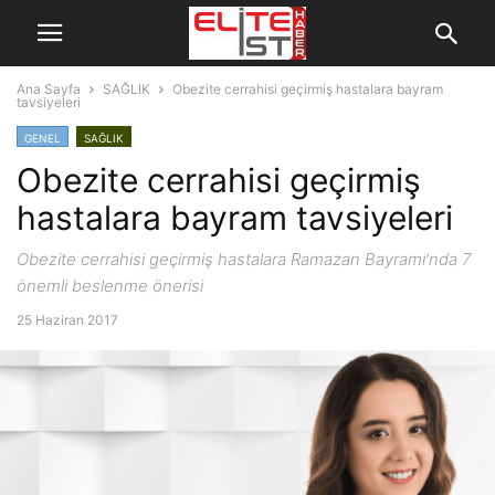
Ana Sayfa
SAĞLIK
Obezite cerrahisi geçirmiş hastalara bayram
tavsiyeleri
GENEL
SAĞLIK
Obezite cerrahisi geçirmiş
hastalara bayram tavsiyeleri
Obezite cerrahisi geçirmiş hastalara Ramazan Bayramı’nda 7
önemli beslenme önerisi
25 Haziran 2017