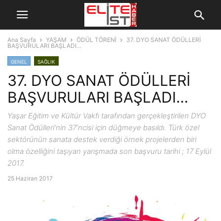
Ana Sayfa
YAŞAM
ÖDÜL TÖRENİ
37. DYO SANAT ÖDÜLLERİ
BAŞVURULARI BAŞLADI…
GENEL
SAĞLIK
37. DYO SANAT ÖDÜLLERİ
BAŞVURULARI BAŞLADI…
Yaşar Eğitim ve Kültür Vakfı tarafından gerçekleştirilen DYO
Sanat Ödülleri’nin 37’ncisi için düğmeye basıldı. Türk özel
sektörünün sanata destek verdiği örnek projelerden biri
olma özelliğini taşıyan yarışmada son başvuru tarihi ; 17 Eylül
2017.
25 Haziran 2017