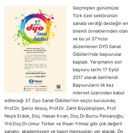
Geçmişten günümüze
Türk özel sektörünün
sanata verdiği desteğin en
önemli örneklerinden olan
ve bu yıl 37’ncisi
düzenlenen DYO Sanat
Ödülleri’nde başvurular
başladı. Yarışmanın son
başvuru tarihi 17 Eylül
2017 olarak belirlendi.
Başvuruların ilk kez
internet üzerinden kabul
edileceği 37. Dyo Sanat Ödülleri’nin seçici kurulunda;
Prof.Dr. Şeniz Aksoy, Prof.Dr. Zahit Büyükişliyen, Prof.
Neş’e Erdok, Doç. Hasan Kıran, Doç.Dr.Burcu Pelvanoğlu,
Yrd.Doç.Dr.Umur Türker ve İhsan Yılmaz gibi çok değerli
sanatçı, akademisyen ve basın mensupları yer alacak. Ön