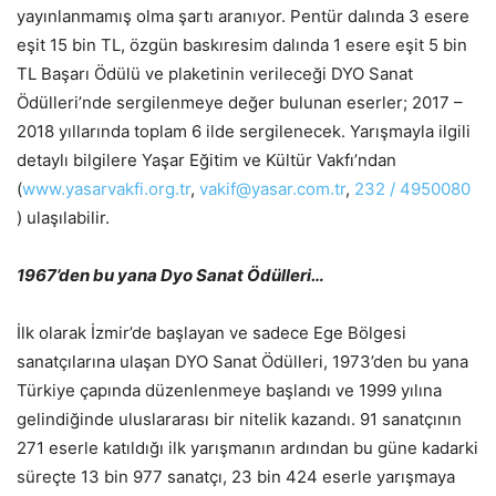
yayınlanmamış olma şartı aranıyor. Pentür dalında 3 esere
eşit 15 bin TL, özgün baskıresim dalında 1 esere eşit 5 bin
TL Başarı Ödülü ve plaketinin verileceği DYO Sanat
Ödülleri’nde sergilenmeye değer bulunan eserler; 2017 –
2018 yıllarında toplam 6 ilde sergilenecek. Yarışmayla ilgili
detaylı bilgilere Yaşar Eğitim ve Kültür Vakfı’ndan
(
www.yasarvakfi.org.tr
,
vakif@yasar.com.tr
,
232 / 4950080
) ulaşılabilir.
1967’den bu yana Dyo Sanat Ödülleri…
İlk olarak İzmir’de başlayan ve sadece Ege Bölgesi
sanatçılarına ulaşan DYO Sanat Ödülleri, 1973’den bu yana
Türkiye çapında düzenlenmeye başlandı ve 1999 yılına
gelindiğinde uluslararası bir nitelik kazandı. 91 sanatçının
271 eserle katıldığı ilk yarışmanın ardından bu güne kadarki
süreçte 13 bin 977 sanatçı, 23 bin 424 eserle yarışmaya