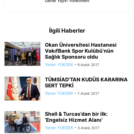
Genel Yayın Yönetmeni
İlgili Haberler
Okan Üniversitesi Hastanesi
VakıfBank Spor Kulübü’nün
Sağlık Sponsoru oldu
Yener YÜKSEK
-
9 Aralık 2017
TÜMSİAD’TAN KUDÜS KARARINA
SERT TEPKİ
Yener YÜKSEK
-
7 Aralık 2017
Shell & Turcas’dan bir ilk:
‘Engelsiz Hizmet Alanı’
Yener YÜKSEK
-
3 Aralık 2017