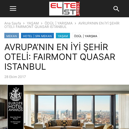
Ana Sayfa
YAŞAM
ÖDÜL | YARIŞMA
AVRUPA’NIN EN İYİ ŞEHİR
OTELİ: FAIRMONT QUASAR ISTANBUL
MEKAN
HOTEL | SPA MEKAN
YAŞAM
ÖDÜL | YARIŞMA
AVRUPA’NIN EN İYİ ŞEHİR
OTELİ: FAIRMONT QUASAR
ISTANBUL
28 Ekim 2017