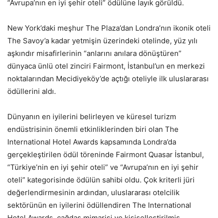
“Avrupa’nın en iyi şehir oteli” ödülüne layık görüldü.
New York’daki meşhur The Plaza’dan Londra’nın ikonik oteli
The Savoy’a kadar yetmişin üzerindeki otelinde, yüz yılı
aşkındır misafirlerinin “anlarını anılara dönüştüren”
dünyaca ünlü otel zinciri Fairmont, İstanbul’un en merkezi
noktalarından Mecidiyeköy’de açtığı oteliyle ilk uluslararası
ödüllerini aldı.
Dünyanın en iyilerini belirleyen ve küresel turizm
endüstrisinin önemli etkinliklerinden biri olan The
International Hotel Awards kapsamında Londra’da
gerçekleştirilen ödül töreninde Fairmont Quasar İstanbul,
“Türkiye’nin en iyi şehir oteli” ve “Avrupa’nın en iyi şehir
oteli” kategorisinde ödülün sahibi oldu. Çok kriterli jüri
değerlendirmesinin ardından, uluslararası otelcilik
sektörünün en iyilerini ödüllendiren The International
Hotel Awards, çağdaş mimarisi ve kişiselleştirilmiş