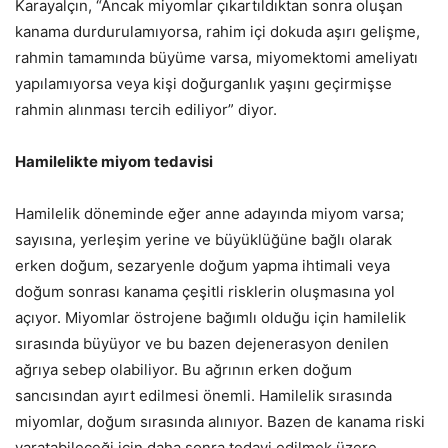
Karayalçın, “Ancak miyomlar çıkartıldıktan sonra oluşan
kanama durdurulamıyorsa, rahim içi dokuda aşırı gelişme,
rahmin tamamında büyüme varsa, miyomektomi ameliyatı
yapılamıyorsa veya kişi doğurganlık yaşını geçirmişse
rahmin alınması tercih ediliyor” diyor.
Hamilelikte miyom tedavisi
Hamilelik döneminde eğer anne adayında miyom varsa;
sayısına, yerleşim yerine ve büyüklüğüne bağlı olarak
erken doğum, sezaryenle doğum yapma ihtimali veya
doğum sonrası kanama çeşitli risklerin oluşmasına yol
açıyor. Miyomlar östrojene bağımlı olduğu için hamilelik
sırasında büyüyor ve bu bazen dejenerasyon denilen
ağrıya sebep olabiliyor. Bu ağrının erken doğum
sancısından ayırt edilmesi önemli. Hamilelik sırasında
miyomlar, doğum sırasında alınıyor. Bazen de kanama riski
yaratabileceği için daha sonra tedavi edilmek üzere