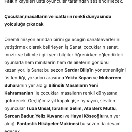
Faik
hikâyeleri usta oyuncular tarafından seslendirilecek.
Çocuklar,masalların ve icatların renkli dünyasında
yolculuğa çıkacak
Önemli misyonlarından birini geleceğin sanatseverlerini
yetiştirmek olarak belirleyen İş Sanat, çocukların sanat,
müzik ve bilimle ilgili yeni bilgiler öğrenirken eğlendikleri
oyunlarla hem miniklerin hem de ailelerin gönlünü
kazanıyor. İş Sanat bu sezon
Serdar Biliş
’in yönetmenliğini
üstlendiği, yazarları arasında
Yekta Kopan
ve
Muharrem
Buhara’
nın yer aldığı
Bilindik Masalların Yeni
Kahramanları
ile çocukları masalların renkli dünyasına
götürecek. Geçtiğimiz yıl kapalı gişe oynayan, sevilen
oyuncular
Tuba Ünsal, İbrahim Selim,
Ata Berk Mutlu,
Sercan Badur, Yeliz Kuvancı
ve
Hayal Köseoğlu
’nun yer
aldığı
Fantastik Hikâyeler Makinesi
bu sezon da devam
edecek.