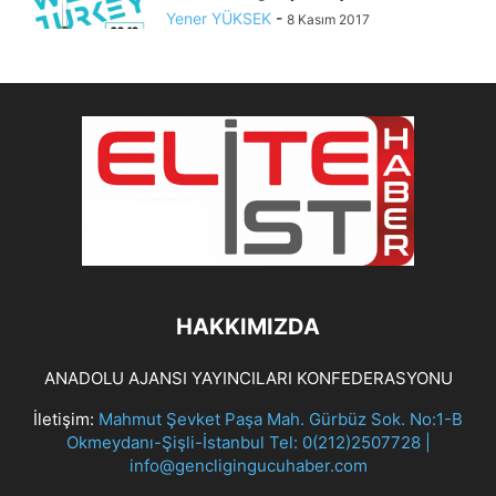
Yener YÜKSEK
-
8 Kasım 2017
HAKKIMIZDA
ANADOLU AJANSI YAYINCILARI KONFEDERASYONU
İletişim:
Mahmut Şevket Paşa Mah. Gürbüz Sok. No:1-B
Okmeydanı-Şişli-İstanbul Tel: 0(212)2507728 |
info@gencligingucuhaber.com