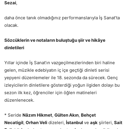
Sezai
,
daha önce tanık olmadığınız performanslarıyla İş Sanat’ta
olacak.
Sözcüklerin ve notaların buluştuğu şiir ve hikâye
dinletileri
Yıllar içinde İş Sanat’ın vazgeçilmezlerinden biri haline
gelen, müzikle edebiyatın iç içe geçtiği dinleti serisi
yepyeni düzenlemeler ile 18. sezonda da sürecek. Genç
izleyicilerin dinletilere gösterdiği yoğun ilgiden dolayı bu
sezon ilk kez, öğrenciler için öğlen matineleri
düzenlenecek.
* Seride
Nâzım Hikmet
,
Gülten Akın
,
Behçet
Necatigil
,
Orhan Veli
dizeleri,
İstanbul
ve
aşk
şiirleri,
Sait