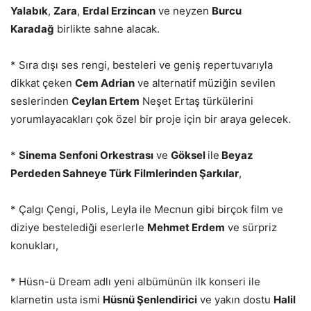
Yalabık
,
Zara
,
Erdal Erzincan
ve neyzen
Burcu
Karadağ
birlikte sahne alacak.
* Sıra dışı ses rengi, besteleri ve geniş repertuvarıyla
dikkat çeken
Cem Adrian
ve alternatif müziğin sevilen
seslerinden
Ceylan Ertem
Neşet Ertaş türkülerini
yorumlayacakları çok özel bir proje için bir araya gelecek.
*
Sinema Senfoni Orkestrası
ve
Göksel
ile
Beyaz
Perdeden Sahneye Türk Filmlerinden Şarkılar
,
* Çalgı Çengi, Polis, Leyla ile Mecnun gibi birçok film ve
diziye bestelediği eserlerle
Mehmet Erdem
ve sürpriz
konukları,
* Hüsn-ü Dream adlı yeni albümünün ilk konseri ile
klarnetin usta ismi
Hüsnü Şenlendirici
ve yakın dostu
Halil