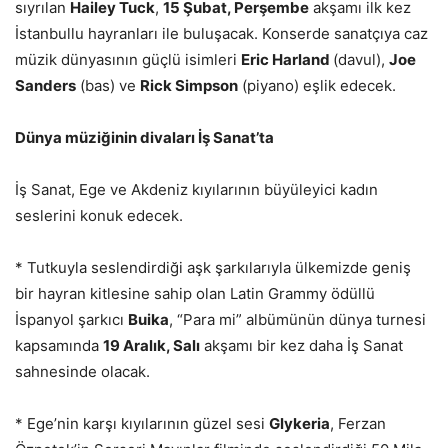
sıyrılan
Hailey Tuck
,
15 Şubat, Perşembe
akşamı ilk kez
İstanbullu hayranları ile buluşacak. Konserde sanatçıya caz
müzik dünyasının güçlü isimleri
Eric Harland
(davul),
Joe
Sanders
(bas) ve
Rick Simpson
(piyano) eşlik edecek.
Dünya müziğinin divaları İş Sanat’ta
İş Sanat, Ege ve Akdeniz kıyılarının büyüleyici kadın
seslerini konuk edecek.
* Tutkuyla seslendirdiği aşk şarkılarıyla ülkemizde geniş
bir hayran kitlesine sahip olan Latin Grammy ödüllü
İspanyol şarkıcı
Buika
, “Para mi” albümünün dünya turnesi
kapsamında
19 Aralık, Salı
akşamı bir kez daha İş Sanat
sahnesinde olacak.
* Ege’nin karşı kıyılarının güzel sesi
Glykeria
, Ferzan