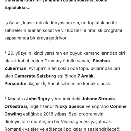
topluluklar…
İş Sanat, klasik müzik dünyasının seçkin toplulukları ile
sahnelerin aranan solist ve virtüözlerini nitelikli programı
kapsamında bir araya getiriyor.
* 20. yüzyılın ikinci yarısının en büyük kemancılarından biri
olarak kabul edilen Grammy ödüllü sanatçı
Pinchas
Zukerman
, Avrupa’nın en köklü oda topluluklarından biri
olan
Camerata Salzburg
eşliğinde
7 Aralık,
Perşembe
akşamı İş Sanat sahnesine konuk olacak.
* Maestro
John Rigby
yönetimindeki
Johann Strauss
Orkestrası,
İngiliz tenor
Nicky Spence
ve soprano
Corinne
Cowling
eşliğinde 2018 yılbaşı özel programıyla
dinleyicilere muhteşem bir Viyana gecesi yaşatacak.
Romantik valsler ve eğlenceli polkaların seslendirileceği