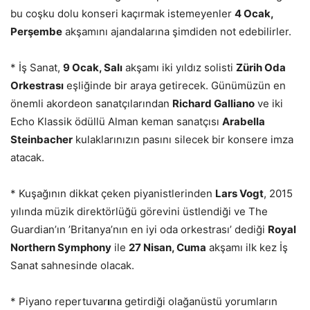
bu coşku dolu konseri kaçırmak istemeyenler
4 Ocak,
Perşembe
akşamını ajandalarına şimdiden not edebilirler.
* İş Sanat,
9 Ocak, Salı
akşamı iki yıldız solisti
Zürih Oda
Orkestrası
eşliğinde bir araya getirecek. Günümüzün en
önemli akordeon sanatçılarından
Richard Galliano
ve iki
Echo Klassik ödüllü Alman keman sanatçısı
Arabella
Steinbacher
kulaklarınızın pasını silecek bir konsere imza
atacak.
* Kuşağının dikkat çeken piyanistlerinden
Lars Vogt
, 2015
yılında müzik direktörlüğü görevini üstlendiği ve The
Guardian’ın ’Britanya’nın en iyi oda orkestrası’ dediği
Royal
Northern Symphony
ile
27 Nisan, Cuma
akşamı ilk kez İş
Sanat sahnesinde olacak.
* Piyano repertuvar
ı
na getirdiği olağanüstü yorumların