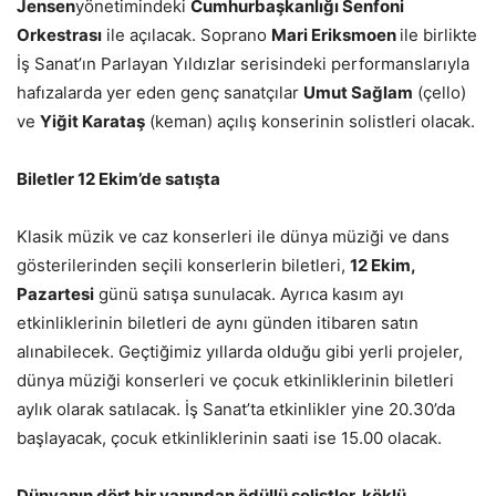
Jensen
yönetimindeki
Cumhurbaşkanlığı Senfoni
Orkestrası
ile açılacak. Soprano
Mari Eriksmoen
ile birlikte
İş Sanat’ın Parlayan Yıldızlar serisindeki performanslarıyla
hafızalarda yer eden genç sanatçılar
Umut Sağlam
(çello)
ve
Yiğit Karataş
(keman) açılış konserinin solistleri olacak.
Biletler 12 Ekim’de satışta
Klasik müzik ve caz konserleri ile dünya müziği ve dans
gösterilerinden seçili konserlerin biletleri,
12 Ekim,
Pazartesi
günü satışa sunulacak. Ayrıca kasım ayı
etkinliklerinin biletleri de aynı günden itibaren satın
alınabilecek. Geçtiğimiz yıllarda olduğu gibi yerli projeler,
dünya müziği konserleri ve çocuk etkinliklerinin biletleri
aylık olarak satılacak. İş Sanat’ta etkinlikler yine 20.30’da
başlayacak, çocuk etkinliklerinin saati ise 15.00 olacak.
Dünyanın dört bir yanından ödüllü solistler, köklü