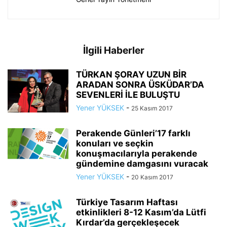
İlgili Haberler
TÜRKAN ŞORAY UZUN BİR
ARADAN SONRA ÜSKÜDAR’DA
SEVENLERİ İLE BULUŞTU
Yener YÜKSEK
-
25 Kasım 2017
Perakende Günleri’17 farklı
konuları ve seçkin
konuşmacılarıyla perakende
gündemine damgasını vuracak
Yener YÜKSEK
-
20 Kasım 2017
Türkiye Tasarım Haftası
etkinlikleri 8-12 Kasım’da Lütfi
Kırdar’da gerçekleşecek