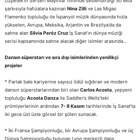
Özpetek’in Serseri Mayınlar filminde seslendirdiği 50 Mila
şarkısıyla hafızalara kazınan
Nina Zilli
ve Las Migas
Flamenko topluluğu ile İspanyol müzik dünyasında hızla
yükselen, Avrupa, Meksika, Arjantin ve Brezilya’da da
sahne alan
Silvia Peréz Cruz
İş Sanat’ın dünya müziği
serisi kapsamında sahne alacak diğer isimler arasında…
Dansın süperstarı ve sıra dışı isimlerinden yenilikçi
projeler
* Parlak bale kariyerine sayısız ödül sığdıran ve modern
dansın süperstarlarından biri olan
Carlos Acosta
, yepyeni
topluluğu
Acosta Danza
ile Saddler’s Wells’teki
prömiyerlerinin ardından
7- 8 Kasım
tarihlerinde İş Sanat’ta
iki gece üst üste görsel bir şölen sunacak.
* İki Fransa Şampiyonluğu, bir Avrupa Şampiyonluğu ve üç
Dünya Şampiyonluğu bulunan Lyon merkezli dans