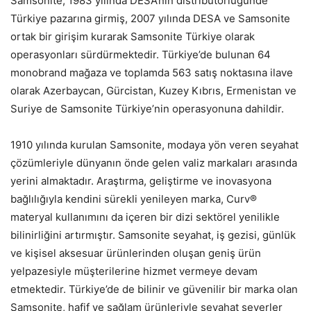
Samsonite, 1983 yılında DESA’nın distribütörlüğünde
Türkiye pazarına girmiş, 2007 yılında DESA ve Samsonite
ortak bir girişim kurarak Samsonite Türkiye olarak
operasyonları sürdürmektedir. Türkiye’de bulunan 64
monobrand mağaza ve toplamda 563 satış noktasına ilave
olarak Azerbaycan, Gürcistan, Kuzey Kıbrıs, Ermenistan ve
Suriye de Samsonite Türkiye’nin operasyonuna dahildir.
1910 yılında kurulan Samsonite, modaya yön veren seyahat
çözümleriyle dünyanın önde gelen valiz markaları arasında
yerini almaktadır. Araştırma, geliştirme ve inovasyona
bağlılığıyla kendini sürekli yenileyen marka, Curv®
materyal kullanımını da içeren bir dizi sektörel yenilikle
bilinirliğini artırmıştır. Samsonite seyahat, iş gezisi, günlük
ve kişisel aksesuar ürünlerinden oluşan geniş ürün
yelpazesiyle müşterilerine hizmet vermeye devam
etmektedir. Türkiye’de de bilinir ve güvenilir bir marka olan
Samsonite, hafif ve sağlam ürünleriyle seyahat severler