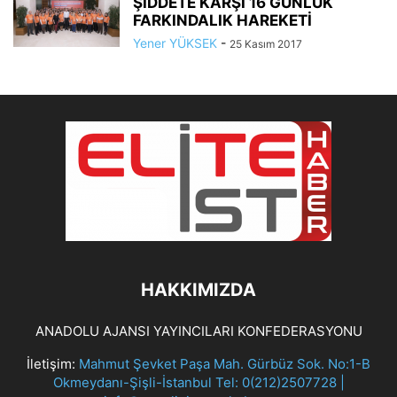
ŞİDDETE KARŞI 16 GÜNLÜK
FARKINDALIK HAREKETİ
Yener YÜKSEK
-
25 Kasım 2017
HAKKIMIZDA
ANADOLU AJANSI YAYINCILARI KONFEDERASYONU
İletişim:
Mahmut Şevket Paşa Mah. Gürbüz Sok. No:1-B
Okmeydanı-Şişli-İstanbul Tel: 0(212)2507728 |