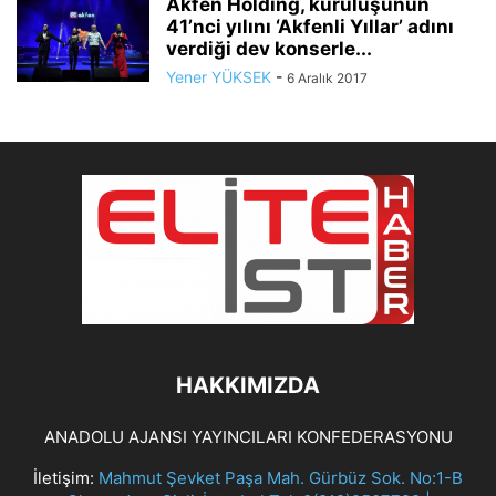
​Akfen Holding, kuruluşunun
41’nci yılını ‘Akfenli Yıllar’ adını
verdiği dev konserle...
Yener YÜKSEK
-
6 Aralık 2017
HAKKIMIZDA
ANADOLU AJANSI YAYINCILARI KONFEDERASYONU
İletişim:
Mahmut Şevket Paşa Mah. Gürbüz Sok. No:1-B