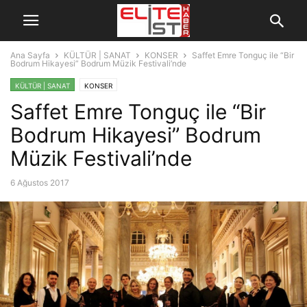
Ana Sayfa
KÜLTÜR | SANAT
KONSER
Saffet Emre Tonguç ile “Bir
Bodrum Hikayesi” Bodrum Müzik Festivali’nde
KÜLTÜR | SANAT
KONSER
Saffet Emre Tonguç ile “Bir
Bodrum Hikayesi” Bodrum
Müzik Festivali’nde
6 Ağustos 2017