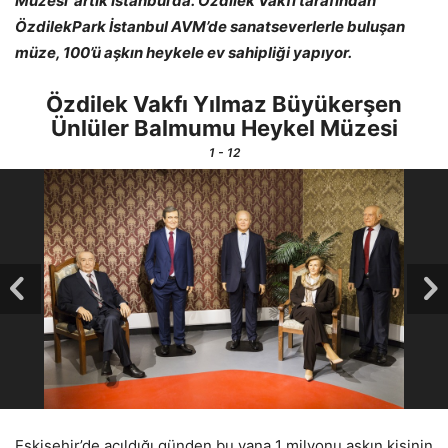
Müzesi’ artık İstanbul’da.
Özdilek Vakfı tarafından
ÖzdilekPark İstanbul AVM’de sanatseverlerle buluşan
müze, 100’ü aşkın heykele ev sahipliği yapıyor.
Özdilek Vakfı Yılmaz Büyükerşen
Ünlüler Balmumu Heykel Müzesi
1
- 12
Eskişehir’de açıldığı günden bu yana 1 milyonu aşkın kişinin