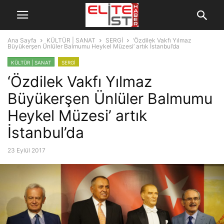
Ana Sayfa
KÜLTÜR | SANAT
SERGİ
‘Özdilek Vakfı Yılmaz
Büyükerşen Ünlüler Balmumu Heykel Müzesi’ artık İstanbul’da
KÜLTÜR | SANAT
SERGİ
‘Özdilek Vakfı Yılmaz
Büyükerşen Ünlüler Balmumu
Heykel Müzesi’ artık
İstanbul’da
23 Eylül 2017