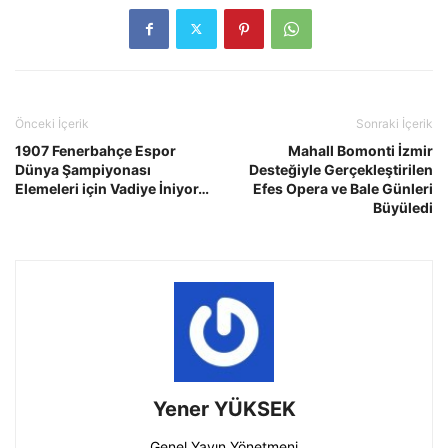
Önceki İçerik
Sonraki İçerik
1907 Fenerbahçe Espor
Mahall Bomonti İzmir
Dünya Şampiyonası
Desteğiyle Gerçekleştirilen
Elemeleri için Vadiye İniyor…
Efes Opera ve Bale Günleri
Büyüledi
Yener YÜKSEK
Genel Yayın Yönetmeni