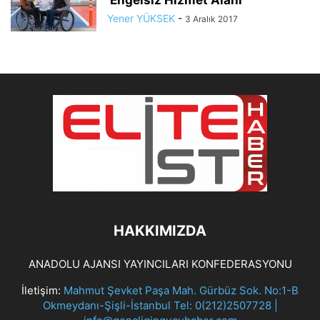
‘Engelsiz Hizmet Alanı’
Yener YÜKSEK
-
3 Aralık 2017
HAKKIMIZDA
ANADOLU AJANSI YAYINCILARI KONFEDERASYONU
İletişim:
Mahmut Şevket Paşa Mah. Gürbüz Sok. No:1-B
Okmeydanı-Şişli-İstanbul Tel: 0(212)2507728 |