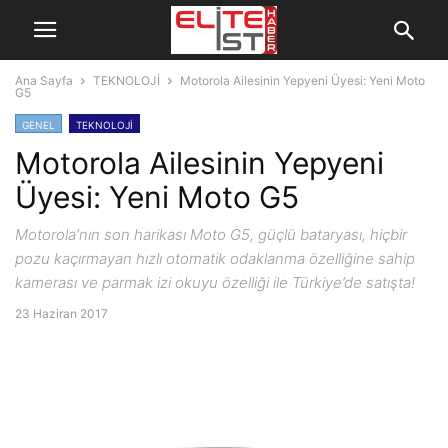
Ana Sayfa
TEKNOLOJİ
Motorola Ailesinin Yepyeni Üyesi: Yeni Moto
G5
GENEL
TEKNOLOJİ
Motorola Ailesinin Yepyeni
Üyesi: Yeni Moto G5
Motorola’nın son harikası Moto G5, güçlü bataryası, hiçbir
pozu kaçırmayan hızlı otomatik odaklanma özelliğine sahip
kamerası ve parmak izi okuyu özelliği ile Türkiye’de satışta!
23 Haziran 2017