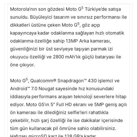
5
Motorola’nın son gözdesi Moto G
Türkiye’de satışa
sunuldu. Büyüleyici tasarım ve sınırsız performansı ile
5
dikkatleri üstüne çeken Moto G
, göz açıp
kapayıncaya kadar odaklanma sağlayan hızlı otomatik
odaklanma özelliğe sahip 13MP Arka kamerası,
güvenliğinizi bir üst seviyeye taşıyan parmak izi
okuyucu özelliği ve 2800 mAh’lık güçlü bataryası ile
öne çıkıyor.
5
Moto G
, Qualcomm® Snapdragon™ 430 işlemci ve
Android™ 7.0 Nougat sayesinde hız konusundaki
iddiasıyla performans arayan teknoloji severlere hitap
ediyor. Moto G5’ın 5″ Full HD ekranı ve 5MP geniş açılı
ön kamerası ile dilediğiniz selfie’leri rahatlıkla
çekebilir, hızlı şarj özelliği ile ise dakikalar içerisinde
tüm gün kullanacak pil ömrüne sahio olabilirsiniz.
Hafızası microSD kart ile 128 GB’a kadar