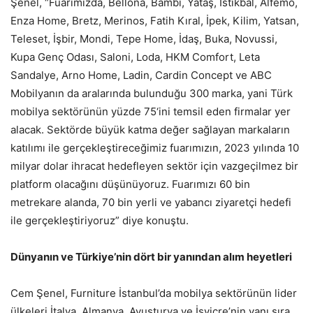
Şenel, “Fuarımızda, Bellona, Bambi, Yataş, İstikbal, Alfemo,
Enza Home, Bretz, Merinos, Fatih Kıral, İpek, Kilim, Yatsan,
Teleset, İşbir, Mondi, Tepe Home, İdaş, Buka, Novussi,
Kupa Genç Odası, Saloni, Loda, HKM Comfort, Leta
Sandalye, Arno Home, Ladin, Cardin Concept ve ABC
Mobilyanın da aralarında bulunduğu 300 marka, yani Türk
mobilya sektörünün yüzde 75‘ini temsil eden firmalar yer
alacak. Sektörde büyük katma değer sağlayan markaların
katılımı ile gerçekleştireceğimiz fuarımızın, 2023 yılında 10
milyar dolar ihracat hedefleyen sektör için vazgeçilmez bir
platform olacağını düşünüyoruz. Fuarımızı 60 bin
metrekare alanda, 70 bin yerli ve yabancı ziyaretçi hedefi
ile gerçekleştiriyoruz” diye konuştu.
Dünyanın ve Türkiye’nin dört bir yanından alım heyetleri
Cem Şenel, Furniture İstanbul’da mobilya sektörünün lider
ülkeleri İtalya, Almanya, Avusturya ve İsviçre’nin yanı sıra,