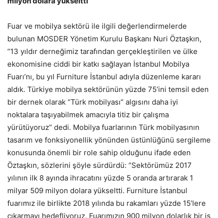
milyon dolara yükseltti”
Fuar ve mobilya sektörü ile ilgili değerlendirmelerde
bulunan MOSDER Yönetim Kurulu Başkanı Nuri Öztaşkın,
“13 yıldır derneğimiz tarafından gerçekleştirilen ve ülke
ekonomisine ciddi bir katkı sağlayan İstanbul Mobilya
Fuarı’nı, bu yıl Furniture İstanbul adıyla düzenleme kararı
aldık. Türkiye mobilya sektörünün yüzde 75’ini temsil eden
bir dernek olarak “Türk mobilyası” algısını daha iyi
noktalara taşıyabilmek amacıyla titiz bir çalışma
yürütüyoruz” dedi. Mobilya fuarlarının Türk mobilyasının
tasarım ve fonksiyonellik yönünden üstünlüğünü sergileme
konusunda önemli bir role sahip olduğunu ifade eden
Öztaşkın, sözlerini şöyle sürdürdü: “Sektörümüz 2017
yılının ilk 8 ayında ihracatını yüzde 5 oranda artırarak 1
milyar 509 milyon dolara yükseltti. Furniture İstanbul
fuarımız ile birlikte 2018 yılında bu rakamları yüzde 15’lere
çıkarmayı hedefliyoruz. Fuarımızın 900 milyon dolarlık bir iş