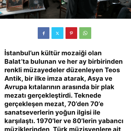
İstanbul’un kültür mozaiği olan
Balat’ta bulunan ve her ay birbirinden
renkli müzayedeler düzenleyen Teos
Antik, bir ilke imza atarak, Asya ve
Avrupa kıtalarının arasında bir plak
mezatı gerçekleştirdi. Teknede
gerçekleşen mezat, 70’den 70’e
sanatseverlerin yoğun ilgisi ile
karşılaştı. 1970’ler ve 80’lerin yabancı
müziklerinden, Türk müzisyenlere ait