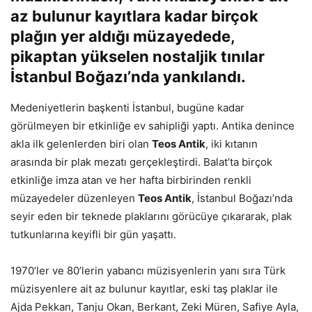
az bulunur kayıtlara kadar birçok
plağın yer aldığı müzayedede,
pikaptan yükselen nostaljik tınılar
İstanbul Boğazı’nda yankılandı.
Medeniyetlerin başkenti İstanbul, bugüne kadar
görülmeyen bir etkinliğe ev sahipliği yaptı
. Antika denince
akla ilk gelenlerden biri olan
Teos Antik
, iki kıtanın
arasında bir plak
mezatı
gerçekleştirdi. Balat’ta birçok
etkinliğe imza atan ve her hafta birbirinden renkli
müzayedeler düzenleyen
Teos Antik
, İstanbul Boğazı’nda
seyir eden bir teknede plaklarını görücüye çıkararak, plak
tutkunlarına keyifli bir gün yaşattı.
1970’ler ve 80’lerin yabancı müzisyenlerin yanı sıra Türk
müzisyenlere ait az bulunur kayıtlar, eski taş plaklar ile
Ajda Pekkan, Tanju Okan, Berkant, Zeki Müren, Safiye Ayla,