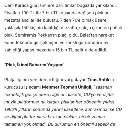
Cem Karaca gibi isimlere dair tınılar boğazda yankılandı.
Fiyatları 100 TL ile 7 bin TL arasında değişen plaklar,
mezatta alıcıları ile buluştu.
7’den 70’e olmak üzere,
yaklaşık 150 kişinin katıldığı mezatta, satışa çıkan en pahalı
plak, Semiramis Pekkan’ın plağı oldu.
Balat’tan hareket
eden teknede gerçekleşen ve renkli görüntülere ev
sahipliği yapan mezattan 15 bin TL gelir elde edildi.
“Plak, İkinci Baharını Yaşıyor”
Plağa ilginin yeniden arttığını vurgulayan
Teos Antik
’in
kurucusu iş adamı
Mehmet Teoman
Ünligil
,
“Yaşanan
teknolojik gelişmelere rağmen; kasete, CD’ye ve dijital
müzik platformlarına karşın, plaklar her dönemin yıldızı.
1980’li yılların sonunda yerini kasetlere, sonrasında ise CD
ve dijital platformlara bırakan plaklar, hiçbir zaman
tamamen yok olmadı. Bu durumun en önemli sebebi de