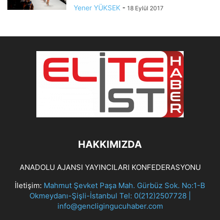
Yener YÜKSEK
-
18 Eylül 2017
HAKKIMIZDA
ANADOLU AJANSI YAYINCILARI KONFEDERASYONU
İletişim:
Mahmut Şevket Paşa Mah. Gürbüz Sok. No:1-B
Okmeydanı-Şişli-İstanbul Tel: 0(212)2507728 |
info@gencligingucuhaber.com