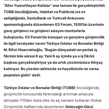
“Altın Yumurtlayan Kafalar” ana teması ile gerçekleştirildi.
TOBB öncülüğünde, Habitat ve PublicisLive ev
sahipliğinde, DenizBank ve Turkcell Arıkovanı
sponsorluğunda düzenlenen G3 Forum, 1500’ün üzerinde
genç girişimci ve girişimci adayını mentorlarla
buluşturdu.
G3 Forum’da konuşan ve gençlere girişimcilik
ile ilgili tavsiyeler veren Türkiye Odalar ve Borsalar Birliği
M. Rifat Hisarcıklıoğlu, “
Bugün dünyadaki en parlak iş
fikrinin bile süresi 6 ay. Yani 6 ay içinde ya o iş fikrini
başkası gerçekleştiriyor ya da artık çözümünüze ihtiyaç
kalmıyor.
Bu yüzden
aklınızda ve hayalinizde ne varsa
peşinden gidin” dedi.
Türkiye Odalar ve Borsalar Birliği (TOBB)
öncülüğünde,
girişimcilik konusunda farkındalığı artırmak amacıyla
dünyada 170’den fazla ülke ile eş zamanlı kutlanan Global
Girişimcilik Haftası’nda düzenlenen
Geleceğin Gücü