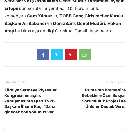
Servisler ve İş Ortaklıkları Genel Müdür Yardımcısı Ayşem
Ertopuz
’un sorularını yanıtladı. G3 Forum, ünlü
komedyen
Cem Yılmaz
’ın,
TOBB Genç Girişimciler Kurulu
Başkanı Ali Sabancı
ve
DenizBank Genel Müdürü Hakan
Ateş
ile bir araya geldiği Girişimci Paneli ile sona erdi.
Önceki İçerik
Sonraki İçerik
Türkiye Sermaye Piyasaları
Prima’nın Prematüre
Kongresi’nin açılış
Bebeklere Özel Sosyal
konuşmasını yapan TSPB
Sorumluluk Projesi’ne
Başkanı İlhami Koç: ”Daha
Ünlüler Destek Verdi
gidecek çok yolumuz var”