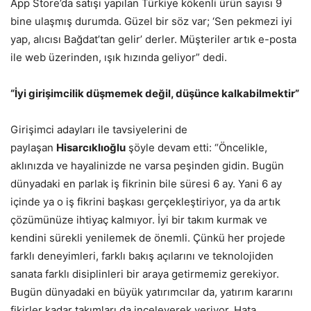
App Store’da satışı yapılan Türkiye kökenli ürün sayısı 9
bine ulaşmış durumda. Güzel bir söz var; ‘Sen pekmezi iyi
yap, alıcısı Bağdat’tan gelir’ derler. Müşteriler artık e-posta
ile web üzerinden, ışık hızında geliyor” dedi.
“İyi girişimcilik düşmemek değil, düşünce kalkabilmektir”
Girişimci adayları ile tavsiyelerini de
paylaşan
Hisarcıklıoğlu
şöyle devam etti: “Öncelikle,
aklınızda ve hayalinizde ne varsa peşinden gidin. Bugün
dünyadaki en parlak iş fikrinin bile süresi 6 ay. Yani 6 ay
içinde ya o iş fikrini başkası gerçekleştiriyor, ya da artık
çözümünüze ihtiyaç kalmıyor. İyi bir takım kurmak ve
kendini sürekli yenilemek de önemli. Çünkü her projede
farklı deneyimleri, farklı bakış açılarını ve teknolojiden
sanata farklı disiplinleri bir araya getirmemiz gerekiyor.
Bugün dünyadaki en büyük yatırımcılar da, yatırım kararını
fikirler kadar takımları da inceleyerek veriyor. Hata