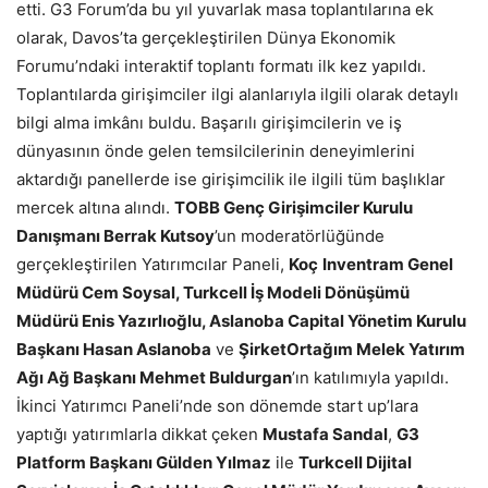
etti. G3 Forum’da bu yıl yuvarlak masa toplantılarına ek
olarak, Davos’ta gerçekleştirilen Dünya Ekonomik
Forumu’ndaki interaktif toplantı formatı ilk kez yapıldı.
Toplantılarda girişimciler ilgi alanlarıyla ilgili olarak detaylı
bilgi alma imkânı buldu. Başarılı girişimcilerin ve iş
dünyasının önde gelen temsilcilerinin deneyimlerini
aktardığı panellerde ise girişimcilik ile ilgili tüm başlıklar
mercek altına alındı.
TOBB Genç Girişimciler Kurulu
Danışmanı Berrak Kutsoy
’un moderatörlüğünde
gerçekleştirilen Yatırımcılar Paneli,
Koç
Inventram Genel
Müdürü Cem Soysal, Turkcell İş Modeli Dönüşümü
Müdürü Enis Yazırlıoğlu, Aslanoba Capital Yönetim Kurulu
Başkanı Hasan Aslanoba
ve
ŞirketOrtağım Melek Yatırım
Ağı Ağ Başkanı Mehmet Buldurgan
’ın katılımıyla yapıldı.
İkinci Yatırımcı Paneli’nde son dönemde start up’lara
yaptığı yatırımlarla dikkat çeken
Mustafa Sandal
,
G3
Platform Başkanı Gülden Yılmaz
ile
Turkcell Dijital