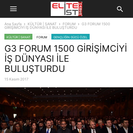
Ana Sayfa
KÜLTÜR | SANAT
FORUM
G3 FORUM 1500
GİRİŞİMCİYİ İŞ DÜNYASI İLE BULUŞTURDU
KÜLTÜR | SANAT
FORUM
GENÇLİĞİN GÜCÜ ÖZEL
G3 FORUM 1500 GİRİŞİMCİYİ
İŞ DÜNYASI İLE
BULUŞTURDU
15 Kasım 2017