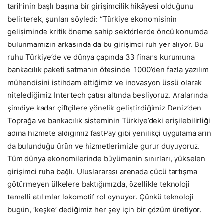
tarihinin başlı başına bir girişimcilik hikâyesi olduğunu
belirterek, şunları söyledi: “Türkiye ekonomisinin
gelişiminde kritik öneme sahip sektörlerde öncü konumda
bulunmamızın arkasında da bu girişimci ruh yer alıyor. Bu
ruhu Türkiye’de ve dünya çapında 33 finans kurumuna
bankacılık paketi satmanın ötesinde, 1000’den fazla yazılım
mühendisini istihdam ettiğimiz ve inovasyon üssü olarak
nitelediğimiz Intertech çatısı altında besliyoruz. Aralarında
şimdiye kadar çiftçilere yönelik geliştirdiğimiz Deniz’den
Toprağa ve bankacılık sisteminin Türkiye’deki erişilebilirliği
adına hizmete aldığımız fastPay gibi yenilikçi uygulamaların
da bulunduğu ürün ve hizmetlerimizle gurur duyuyoruz.
Tüm dünya ekonomilerinde büyümenin sınırları, yükselen
girişimci ruha bağlı. Uluslararası arenada gücü tartışma
götürmeyen ülkelere baktığımızda, özellikle teknoloji
temelli atılımlar lokomotif rol oynuyor. Çünkü teknoloji
bugün, ‘keşke’ dediğimiz her şey için bir çözüm üretiyor.