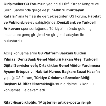
Girişimciler G3 Forum
’un yedincisi Lütfi Kırdar Kongre ve
Sergi Sarayı’nda gerçekleşti.
“Altın Yumurtlayan
Kafalar”
ana teması ile gerçekleştirilen G3 Forum;
Habitat
ve PublicisLive
ev sahipliğinde
, DenizBank ve Turkcell
Arıkovanı
sponsorluğunda Türkiye’nin önde gelen iş
insanlarını genç girişimci ve girişimci adayları ile
buluşturdu.
Açılış konuşmalarını
G3 Platform Başkanı Gülden
Yılmaz
,
DenizBank Genel Müdürü Hakan Ateş,
Turkcell
Dijital Servisler ve İş Ortaklıkları Genel Müdür Yardımcısı
Ayşem Ertopuz
ve
Habitat Kurucu Başkanı Sezai Hazı
r’ın
yaptığı G3 Forum,
Türkiye Odalar ve Borsalar Birliği
Başkanı M. Rifat Hisarcıklıoğlu
’nun girişimcilik konulu
konuşması ile devam etti.
Rifat Hisarcıklıoğlu: “Müşteriler artık e-posta ile ışık