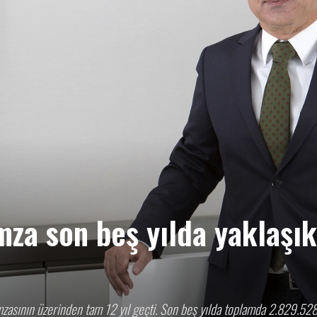
HABER
GAZETESİ
mza son beş yılda yaklaşık
mzasının üzerinden tam 12 yıl geçti. Son beş yılda toplamda 2.829.52