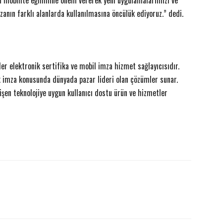
ren mobilite eğilimine önem vererek yeni uygulamalarımızı ve
nın farklı alanlarda kullanılmasına öncülük ediyoruz.” dedi.
der elektronik sertifika ve mobil imza hizmet sağlayıcısıdır.
ik imza konusunda dünyada pazar lideri olan çözümler sunar.
işen teknolojiye uygun kullanıcı dostu ürün ve hizmetler