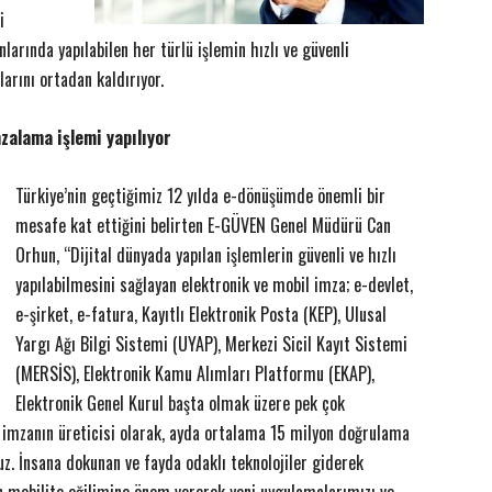
i
larında yapılabilen her türlü işlemin hızlı ve güvenli
arını ortadan kaldırıyor.
zalama işlemi yapılıyor
Türkiye’nin geçtiğimiz 12 yılda e-dönüşümde önemli bir
mesafe kat ettiğini belirten E-GÜVEN Genel Müdürü Can
Orhun, “Dijital dünyada yapılan işlemlerin güvenli ve hızlı
yapılabilmesini sağlayan elektronik ve mobil imza; e-devlet,
e-şirket, e-fatura, Kayıtlı Elektronik Posta (KEP), Ulusal
Yargı Ağı Bilgi Sistemi (UYAP), Merkezi Sicil Kayıt Sistemi
(MERSİS), Elektronik Kamu Alımları Platformu (EKAP),
Elektronik Genel Kurul başta olmak üzere pek çok
ik imzanın üreticisi olarak, ayda ortalama 15 milyon doğrulama
z. İnsana dokunan ve fayda odaklı teknolojiler giderek