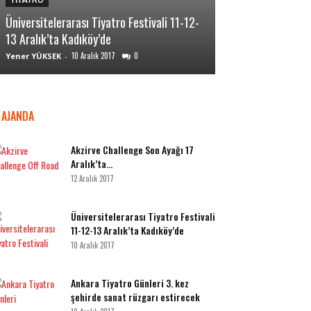
TİYATRO
TİYATRO
Üniversitelerarası Tiyatro Festivali 11-12-
Ankara Tiyatro Gü
13 Aralık’ta Kadıköy’de
sanat rüzgarı es
10 Aralık 2017
0
10 A
Yener YÜKSEK
-
Yener YÜKSEK
-
AJANDA
Akzirve Challenge Son Ayağı 17
Aralık’ta…
12 Aralık 2017
Üniversitelerarası Tiyatro Festivali
11-12-13 Aralık’ta Kadıköy’de
10 Aralık 2017
Ankara Tiyatro Günleri 3. kez
şehirde sanat rüzgarı estirecek