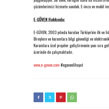
yaygınlaşıyor. Bu sene, varlığını daha da hissetti
çözümlerimizi hizmete sunduk. E-imza ve mobil imza
E-GÜVEN Hakkında:
E-GÜVEN, 2003 yılında kurulan Türkiye’nin ilk ve li
Bireylere ve kurumlara bilgi güvenliği ve elektron
Kurumlara özel projeler geliştirmenin yanı sıra gel
üzerinde de çalışmaktadır.
www.e-guven.com
#eguvenlihayat