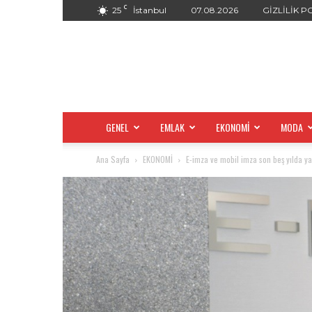
C
25
İstanbul
07.08.2026
GİZLİLİK P
GENEL
EMLAK
EKONOMİ
MODA
Ana Sayfa
EKONOMİ
E-imza ve mobil imza son beş yılda yak