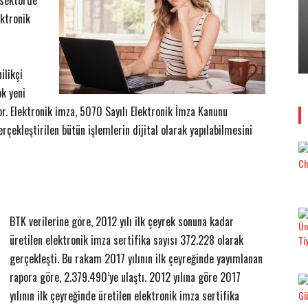
 sektörde
ektronik
EMLAK
17 Aralık’ta…
​Konut Alırken 6 “6N” Kurala Dikkat!
12 Aralık 2017
0
Yener YÜKSEK
-
ilikçi
ok yeni
r. Elektronik imza, 5070 Sayılı Elektronik İmza Kanunu
rçekleştirilen bütün işlemlerin dijital olarak yapılabilmesini
BTK verilerine göre, 2012 yılı ilk çeyrek sonuna kadar
üretilen elektronik imza sertifika sayısı 372.228 olarak
gerçekleşti. Bu rakam 2017 yılının ilk çeyreğinde yayımlanan
rapora göre, 2.379.490’ye ulaştı. 2012 yılına göre 2017
yılının ilk çeyreğinde üretilen elektronik imza sertifika