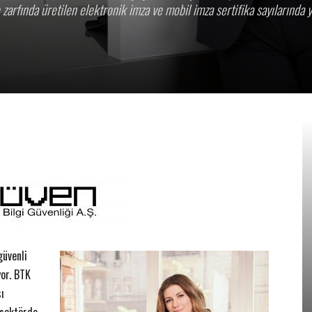
e zarfında üretilen elektronik imza ve mobil imza sertifika sayılarında 
güvenli
yor. BTK
sı