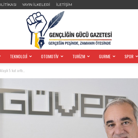
OLİTİKASI
YAYIN İLKELERİ
İLETİŞİM
TEKNOLOJİ
OTOMOTİV
TURİZM
GURME
SPOR
GENÇLİĞİN
laşık 5 kat arttı…
GÜCÜ