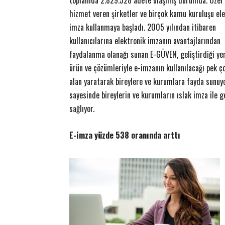
toplamda 2.829.528 adete ulaşmış durumda. Özel
hizmet veren şirketler ve birçok kamu kuruluşu el
ETKİNLİK
adın futbolu yepyeni bir
imza kullanmaya başladı. 2005 yılından itibaren
zasını atıyor
Akzirve Challenge Son Ayağı 
kullanıcılarına elektronik imzanın avantajlarından
14 Aralık 2017
0
12 Aralık 2017
0
EK
-
Yener YÜKSEK
-
faydalanma olanağı sunan E-GÜVEN, geliştirdiği yen
ürün ve çözümleriyle e-imzanın kullanılacağı pek ç
alan yaratarak bireylere ve kurumlara fayda sunuyo
sayesinde bireylerin ve kurumların ıslak imza ile ge
sağlıyor.
E-imza yüzde 538 oranında arttı