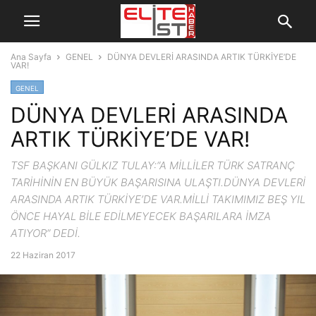
Ana Sayfa
GENEL
DÜNYA DEVLERİ ARASINDA ARTIK TÜRKİYE’DE
VAR!
GENEL
DÜNYA DEVLERİ ARASINDA
ARTIK TÜRKİYE’DE VAR!
TSF BAŞKANI GÜLKIZ TULAY:“A MİLLİLER TÜRK SATRANÇ
TARİHİNİN EN BÜYÜK BAŞARISINA ULAŞTI.DÜNYA DEVLERİ
ARASINDA ARTIK TÜRKİYE’DE VAR.MİLLİ TAKIMIMIZ BEŞ YIL
ÖNCE HAYAL BİLE EDİLMEYECEK BAŞARILARA İMZA
ATIYOR” DEDİ.
22 Haziran 2017