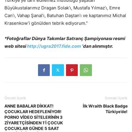
Türkiye’ye tarif edilemez mutluluğu yaşatan
Büyükustalarımız Dragan Solak’ı, Mustafa Yılmaz’ı, Emre
Can’ı, Vahap Şanal’ı, Batuhan Daştan’ı ve kaptanımız Michal
Krasenkow’i gönülden tebrik ediyorum.”
*Fotoğraflar Dünya Takımlar Satranç Şampiyonası resmi
web sitesi
http://ugra2017.fide.com
‘dan alınmıştır.
Önceki İçerik
Sonraki İçerik
ANNE BABALAR DİKKAT!
İlk Wraith Black Badge
ÇOCUKLAR HEDEFLENİYOR!
Türkiye’de!
PORNO VİDEO SİTELERİNİN 3
ZİYARETÇİSİNDEN 1’İ ÇOCUK
ÇOCUKLAR GÜNDE 5 SAAT