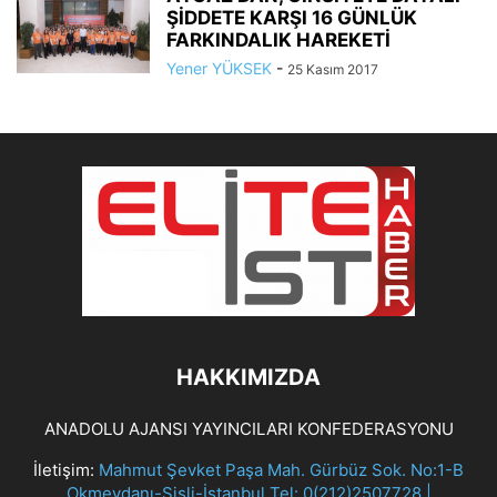
ŞİDDETE KARŞI 16 GÜNLÜK
FARKINDALIK HAREKETİ
Yener YÜKSEK
-
25 Kasım 2017
HAKKIMIZDA
ANADOLU AJANSI YAYINCILARI KONFEDERASYONU
İletişim:
Mahmut Şevket Paşa Mah. Gürbüz Sok. No:1-B
Okmeydanı-Şişli-İstanbul Tel: 0(212)2507728 |