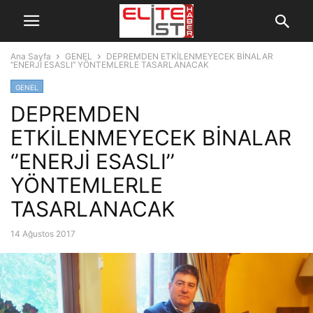
Ana Sayfa
GENEL
DEPREMDEN ETKİLENMEYECEK BİNALAR
‘’ENERJİ ESASLI’’ YÖNTEMLERLE TASARLANACAK
GENEL
DEPREMDEN
ETKİLENMEYECEK BİNALAR
‘’ENERJİ ESASLI’’
YÖNTEMLERLE
TASARLANACAK
14 Ağustos 2017