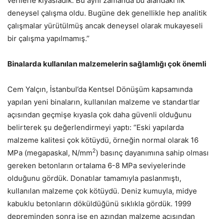
verilerle kıyasladık. Bu aynı zamanda bu alandaki ilk
deneysel çalışma oldu. Bugüne dek genellikle hep analitik
çalışmalar yürütülmüş ancak deneysel olarak mukayeseli
bir çalışma yapılmamış.’’
Binalarda kullanılan malzemelerin sağlamlığı çok önemli
Cem Yalçın, İstanbul’da Kentsel Dönüşüm kapsamında
yapılan yeni binaların, kullanılan malzeme ve standartlar
açısından geçmişe kıyasla çok daha güvenli olduğunu
belirterek şu değerlendirmeyi yaptı: ‘’Eski yapılarda
malzeme kalitesi çok kötüydü, örneğin normal olarak 16
2
MPa (megapaskal, N/mm
) basınç dayanımına sahip olması
gereken betonların ortalama 6-8 MPa seviyelerinde
olduğunu gördük. Donatılar tamamıyla paslanmıştı,
kullanılan malzeme çok kötüydü. Deniz kumuyla, midye
kabuklu betonların döküldüğünü sıklıkla gördük. 1999
depreminden sonra ise en azından malzeme açısından