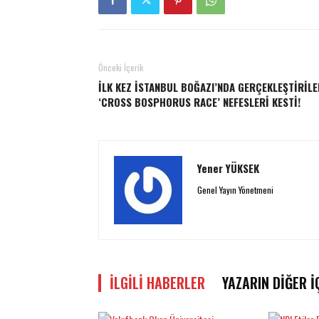
Önceki İçerik
İLK KEZ İSTANBUL BOĞAZI’NDA GERÇEKLEŞTİRİLE
‘CROSS BOSPHORUS RACE’ NEFESLERİ KESTİ!
Yener YÜKSEK
Genel Yayın Yönetmeni
İLGILI HABERLER
YAZARIN DIĞER İ