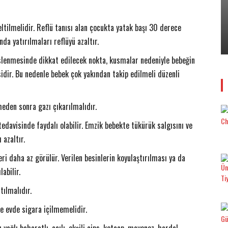
EMLAK
eltilmelidir. Reflü tanısı alan çocukta yatak başı 30 derece
17 Aralık’ta…
​Konut Alırken 6 “6N” Kurala Dikkat!
nda yatırılmaları reflüyü azaltır.
12 Aralık 2017
0
Yener YÜKSEK
-
slenmesinde dikkat edilecek nokta, kusmalar nedeniyle bebeğin
ir. Bu nedenle bebek çok yakından takip edilmeli düzenli
eden sonra gazı çıkarılmalıdır.
edavisinde faydalı olabilir. Emzik bebekte tükürük salgısını ve
 azaltır.
eri daha az görülür. Verilen besinlerin koyulaştırılması ya da
abilir.
tılmalıdır.
le evde sigara içilmemelidir.