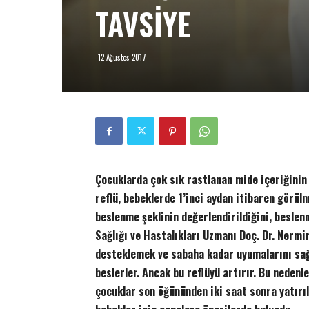
TAVSİYE
12 Ağustos 2017
Çocuklarda çok sık rastlanan mide içeriğinin
reflü, bebeklerde 1’inci aydan itibaren görül
beslenme şeklinin değerlendirildiğini, beslen
Sağlığı ve Hastalıkları Uzmanı Doç. Dr. Nermi
desteklemek ve sabaha kadar uyumalarını sağ
beslerler. Ancak bu reflüyü artırır. Bu nedenle
çocuklar son öğününden iki saat sonra yatırıl