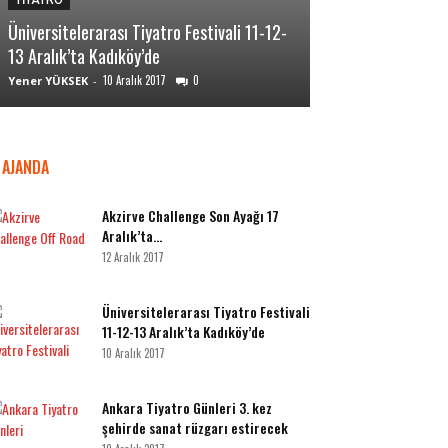
TİYATRO
TİYATRO
Üniversitelerarası Tiyatro Festivali 11-12-
Ankara Tiyatro Gü
13 Aralık’ta Kadıköy’de
sanat rüzgarı es
10 Aralık 2017
0
10 A
Yener YÜKSEK
-
Yener YÜKSEK
-
AJANDA
Akzirve Challenge Son Ayağı 17
Aralık’ta…
12 Aralık 2017
Üniversitelerarası Tiyatro Festivali
11-12-13 Aralık’ta Kadıköy’de
10 Aralık 2017
Ankara Tiyatro Günleri 3. kez
şehirde sanat rüzgarı estirecek