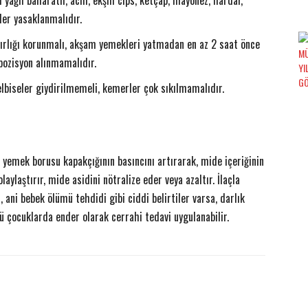
 yağlı baharatlı, acılı, ekşili cips, ketçap, mayonez, hardal,
kler yasaklanmalıdır.
ğırlığı korunmalı, akşam yemekleri yatmadan en az 2 saat önce
pozisyon alınmamalıdır.
 elbiseler giydirilmemeli, kemerler çok sıkılmamalıdır.
se yemek borusu kapakçığının basıncını artırarak, mide içeriğinin
ylaştırır, mide asidini nötralize eder veya azaltır. İlaçla
ani bebek ölümü tehdidi gibi ciddi belirtiler varsa, darlık
ü çocuklarda ender olarak cerrahi tedavi uygulanabilir.