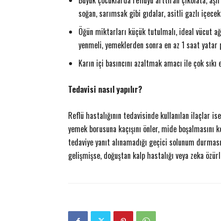
Büyük çocuklarda reflüyü arttıran çikolata, aşırı
soğan, sarımsak gibi gıdalar, asitli gazlı içece
Öğün miktarları küçük tutulmalı, ideal vücut a
yenmeli, yemeklerden sonra en az 1 saat yatar 
Karın içi basıncını azaltmak amacı ile çok sıkı
Tedavisi nasıl yapılır?
Reflü hastalığının tedavisinde kullanılan ilaçlar i
yemek borusuna kaçışını önler, mide boşalmasını kola
tedaviye yanıt alınamadığı geçici solunum durması, 
gelişmişse, doğuştan kalp hastalığı veya zeka özürl