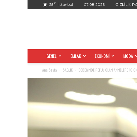
C
25
İstanbul
07.08.2026
GİZLİLİK P
GENEL
EMLAK
EKONOMİ
MODA
Ana Sayfa
SAĞLIK
BEBEĞİNDE REFLÜ OLAN ANNELERE 10 ÖN