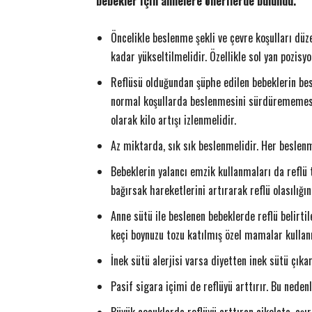
bebekler için annelere önerilerde bulundu.
ETKİNLİK
adın futbolu yepyeni bir
Öncelikle beslenme şekli ve çevre koşulları düz
zasını atıyor
Akzirve Challenge Son Ayağı 
kadar yükseltilmelidir. Özellikle sol yan pozisyo
14 Aralık 2017
0
12 Aralık 2017
0
EK
-
Yener YÜKSEK
-
Reflüsü olduğundan şüphe edilen bebeklerin be
normal koşullarda beslenmesini sürdürememesid
olarak kilo artışı izlenmelidir.
Az miktarda, sık sık beslenmelidir. Her beslenm
Bebeklerin yalancı emzik kullanmaları da reflü t
bağırsak hareketlerini artırarak reflü olasılığını
Anne sütü ile beslenen bebeklerde reflü belirtil
keçi boynuzu tozu katılmış özel mamalar kullanıl
İnek sütü alerjisi varsa diyetten inek sütü çıkar
Pasif sigara içimi de reflüyü arttırır. Bu neden