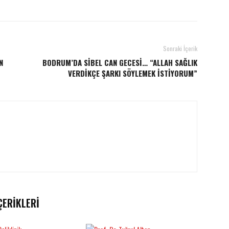
Sonraki İçerik
N
BODRUM’DA SİBEL CAN GECESİ… “ALLAH SAĞLIK
VERDİKÇE ŞARKI SÖYLEMEK İSTİYORUM”
ÇERIKLERI