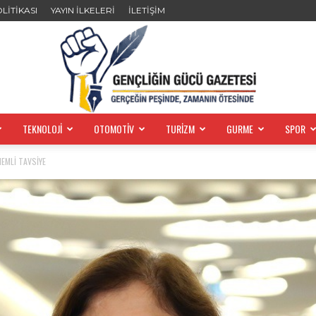
OLİTİKASI
YAYIN İLKELERİ
İLETİŞİM
TEKNOLOJİ
OTOMOTİV
TURİZM
GURME
SPOR
GENÇLİĞİN
EMLİ TAVSİYE
GÜCÜ