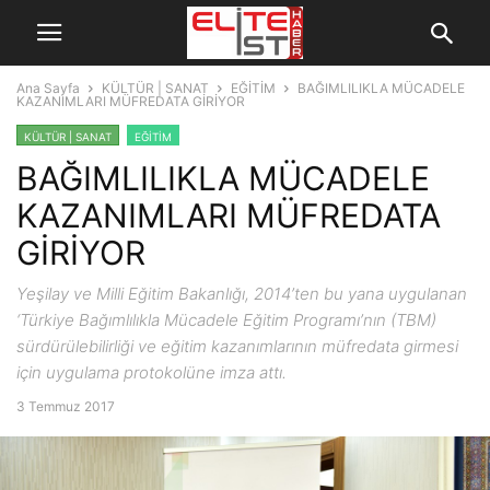
Ana Sayfa
KÜLTÜR | SANAT
EĞİTİM
BAĞIMLILIKLA MÜCADELE
KAZANIMLARI MÜFREDATA GİRİYOR
KÜLTÜR | SANAT
EĞİTİM
BAĞIMLILIKLA MÜCADELE
KAZANIMLARI MÜFREDATA
GİRİYOR
Yeşilay ve Milli Eğitim Bakanlığı, 2014’ten bu yana uygulanan
‘Türkiye Bağımlılıkla Mücadele Eğitim Programı’nın (TBM)
sürdürülebilirliği ve eğitim kazanımlarının müfredata girmesi
için uygulama protokolüne imza attı.
3 Temmuz 2017